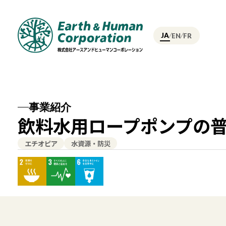
JA
EN
FR
事業紹介
飲料水用ロープポンプの
エチオピア
水資源・防災